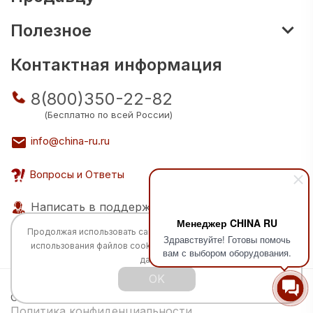
Полезное
Контактная информация
8(800)350-22-82
(Бесплатно по всей России)
info@china-ru.ru
Вопросы и Ответы
Написать в поддержку
Менеджер CHINA RU
Продолжая использовать сайт, вы соглашаетесь с
политикой
Здравствуйте! Готовы помочь
использования
файлов cookie и обработкой персональных
вам с выбором оборудования.
данных.
OK
Все права защищены © 2026 Разработка:
China
TECH
Политика конфиденциальности