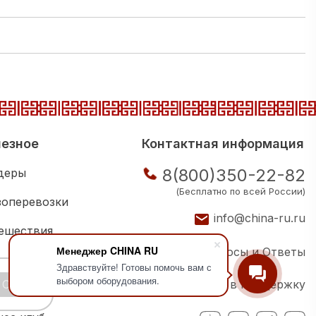
езное
Контактная информация
8(800)350-22-82
деры
(Бесплатно по всей России)
зоперевозки
info@china-ru.ru
ешествия
Менеджер CHINA RU
Вопросы и Ответы
ковая школа
Здравствуйте! Готовы помочь вам с
выбором оборудования.
OK
Написать в поддержку
ии компаний