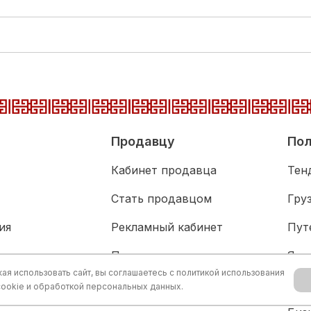
Продавцу
Пол
Кабинет продавца
Тен
Стать продавцом
Гру
ия
Рекламный кабинет
Пут
адка
Партнерам
Язы
я использовать сайт, вы соглашаетесь с
политикой использования
живание
Акц
cookie и обработкой персональных данных.