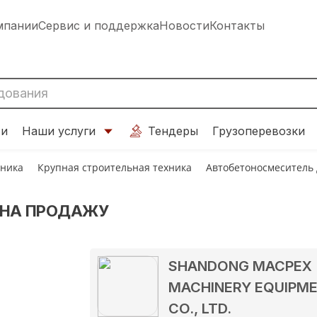
мпании
Сервис и поддержка
Новости
Контакты
ти
Наши услуги
Тендеры
Грузоперевозки
хника
Крупная строительная техника
Автобетоносмеситель
 НА ПРОДАЖУ
SHANDONG MACPEX
MACHINERY EQUIPM
CO., LTD.