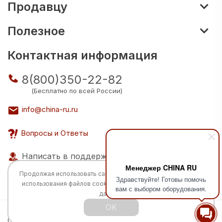
Продавцу
Полезное
Контактная информация
8(800)350-22-82
(Бесплатно по всей России)
info@china-ru.ru
Вопросы и Ответы
Написать в поддержку
Менеджер CHINA RU
Продолжая использовать сайт, вы соглашаетесь с
политикой
Здравствуйте! Готовы помочь
использования
файлов cookie и обработкой персональных
вам с выбором оборудования.
данных.
OK
Все права защищены © 2026 Разработка:
China
TECH