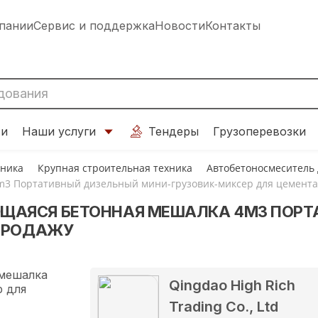
пании
Сервис и поддержка
Новости
Контакты
ти
Наши услуги
Тендеры
Грузоперевозки
хника
Крупная строительная техника
Автобетоносмеситель
3 Портативный дизельный мини-грузовик-миксер для цемента
ЩАЯСЯ БЕТОННАЯ МЕШАЛКА 4M3 ПОРТ
 ПРОДАЖУ
Qingdao High Rich
Trading Co., Ltd