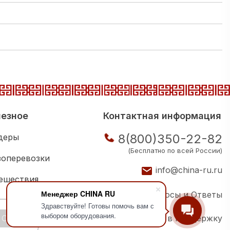
езное
Контактная информация
8(800)350-22-82
деры
(Бесплатно по всей России)
зоперевозки
info@china-ru.ru
ешествия
Менеджер CHINA RU
Вопросы и Ответы
ковая школа
Здравствуйте! Готовы помочь вам с
выбором оборудования.
OK
Написать в поддержку
ии компаний