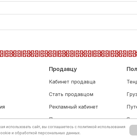
Продавцу
Пол
Кабинет продавца
Тен
Стать продавцом
Гру
ия
Рекламный кабинет
Пут
адка
Партнерам
Язы
я использовать сайт, вы соглашаетесь с
политикой использования
живание
Акц
cookie и обработкой персональных данных.