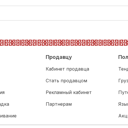
Продавцу
Пол
Кабинет продавца
Тен
Стать продавцом
Гру
ия
Рекламный кабинет
Пут
адка
Партнерам
Язы
живание
Акц
Биз