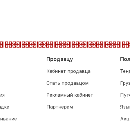
Продавцу
Пол
Кабинет продавца
Тен
Стать продавцом
Гру
ия
Рекламный кабинет
Пут
адка
Партнерам
Язы
живание
Акц