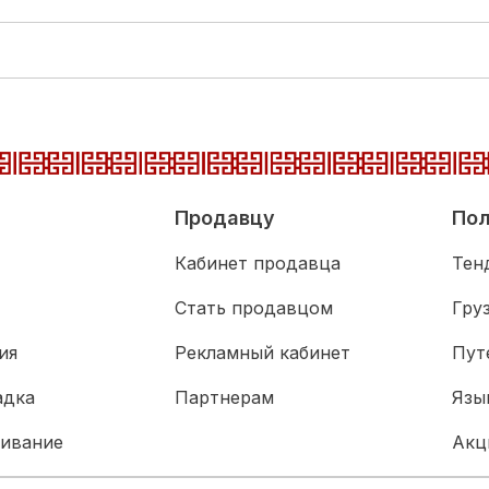
Продавцу
Пол
Кабинет продавца
Тен
Стать продавцом
Гру
ия
Рекламный кабинет
Пут
адка
Партнерам
Язы
живание
Акц
Биз