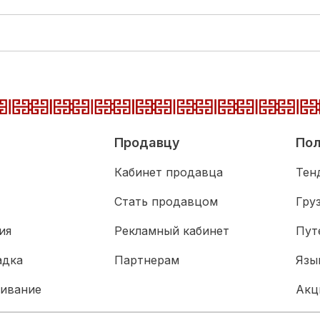
Продавцу
Пол
Кабинет продавца
Тен
Стать продавцом
Гру
ия
Рекламный кабинет
Пут
адка
Партнерам
Язы
живание
Акц
Биз