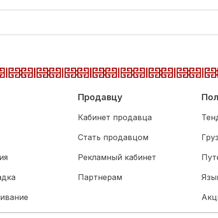
Продавцу
Пол
Кабинет продавца
Тен
Стать продавцом
Гру
ия
Рекламный кабинет
Пут
адка
Партнерам
Язы
живание
Акц
Биз