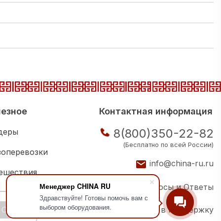
езное
Контактная информация
8(800)350-22-82
деры
(Бесплатно по всей России)
зоперевозки
info@china-ru.ru
ешествия
Менеджер CHINA RU
Вопросы и Ответы
ковая школа
Здравствуйте! Готовы помочь вам с
выбором оборудования.
OK
Написать в поддержку
ии компаний