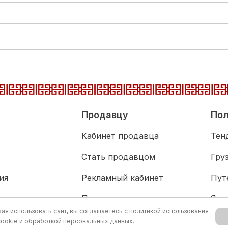
Продавцу
Пол
Кабинет продавца
Тен
Стать продавцом
Гру
ия
Рекламный кабинет
Пут
адка
Партнерам
Язы
я использовать сайт, вы соглашаетесь с
политикой использования
живание
Акц
cookie и обработкой персональных данных.