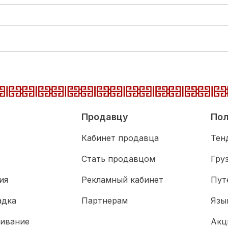
Продавцу
Пол
Кабинет продавца
Тен
Стать продавцом
Гру
ия
Рекламный кабинет
Пут
адка
Партнерам
Язы
живание
Акц