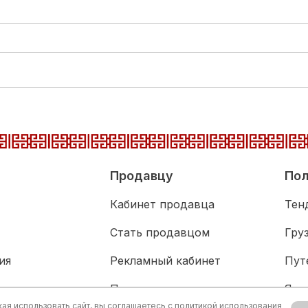
Продавцу
Пол
Кабинет продавца
Тен
Стать продавцом
Гру
ия
Рекламный кабинет
Пут
адка
Партнерам
Язы
я использовать сайт, вы соглашаетесь с
политикой использования