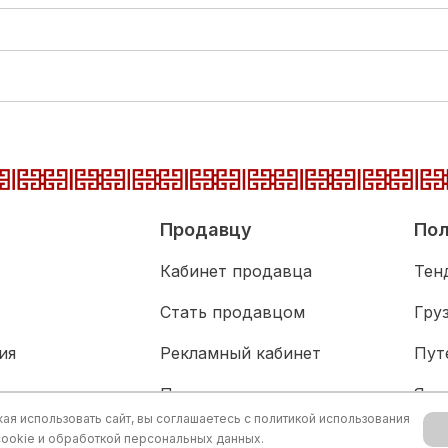
Продавцу
Пол
Кабинет продавца
Тен
Стать продавцом
Гру
ия
Рекламный кабинет
Пут
адка
Партнерам
Язы
я использовать сайт, вы соглашаетесь с
политикой использования
живание
Акц
cookie и обработкой персональных данных.