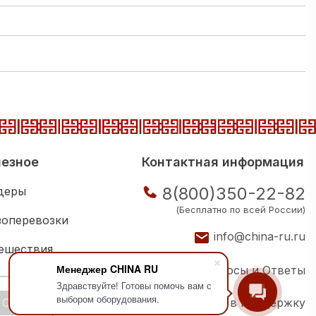
езное
Контактная информация
8(800)350-22-82
деры
(Бесплатно по всей России)
зоперевозки
info@china-ru.ru
ешествия
Менеджер CHINA RU
Вопросы и Ответы
ковая школа
Здравствуйте! Готовы помочь вам с
выбором оборудования.
OK
Написать в поддержку
ии компаний