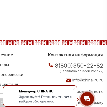
езное
Контактная информация
8(800)350-22-82
деры
(Бесплатно по всей России)
зоперевозки
info@china-ru.ru
ешествия
Менеджер CHINA RU
Вопросы и Ответы
ковая школа
Здравствуйте! Готовы помочь вам с
выбором оборудования.
OK
Написать в поддержку
ии компаний