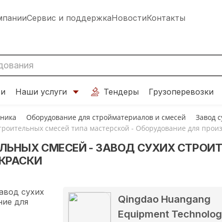
мпании
Сервис и поддержка
Новости
Контакты
ти
Наши услуги
Тендеры
Грузоперевозки
хника
Оборудование для стройматериалов и смесей
Завод 
строительных смесей типа мастерской - Оборудование для прои
ЬНЫХ СМЕСЕЙ - ЗАВОД СУХИХ СТРОИТ
КРАСКИ
Qingdao Huangang
Equipment Technolo