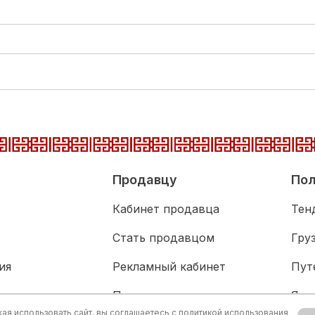
Продавцу
Пол
Кабинет продавца
Тен
Стать продавцом
Гру
ия
Рекламный кабинет
Пут
адка
Партнерам
Язы
я использовать сайт, вы соглашаетесь с
политикой использования