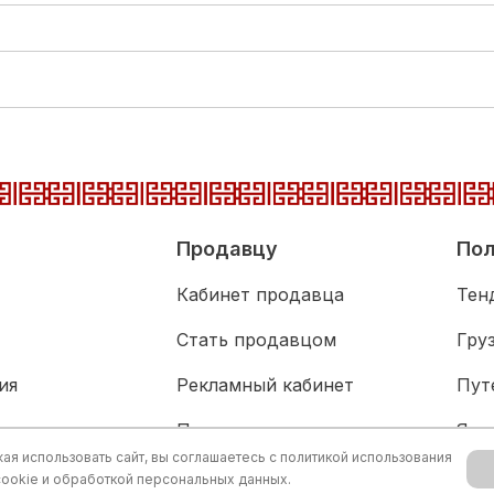
Продавцу
Пол
Кабинет продавца
Тен
Стать продавцом
Гру
ия
Рекламный кабинет
Пут
адка
Партнерам
Язы
я использовать сайт, вы соглашаетесь с
политикой использования
живание
Акц
cookie и обработкой персональных данных.