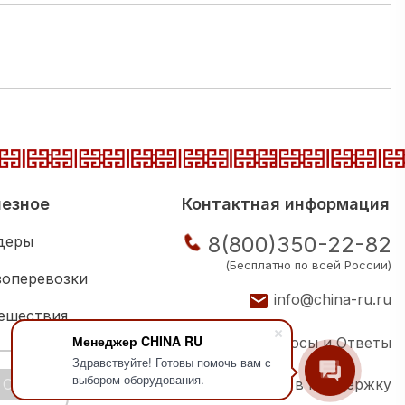
езное
Контактная информация
8(800)350-22-82
деры
(Бесплатно по всей России)
зоперевозки
info@china-ru.ru
ешествия
Менеджер CHINA RU
Вопросы и Ответы
ковая школа
Здравствуйте! Готовы помочь вам с
выбором оборудования.
OK
Написать в поддержку
ии компаний