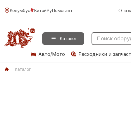
#
Колумбус
КитайРуПомогает
О ко
Каталог
Авто/Мото
Расходники и запчас
Каталог