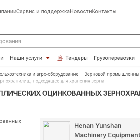
мпании
Сервис и поддержка
Новости
Контакты
ти
Наши услуги
Тендеры
Грузоперевозки
ельхозтехника и агро-оборудование
Зерновой промышленный
ернохранилищ, подходящее для хранения зерна
АЛЛИЧЕСКИХ ОЦИНКОВАННЫХ ЗЕРНОХР
Henan Yunshan
Machinery Equipmen