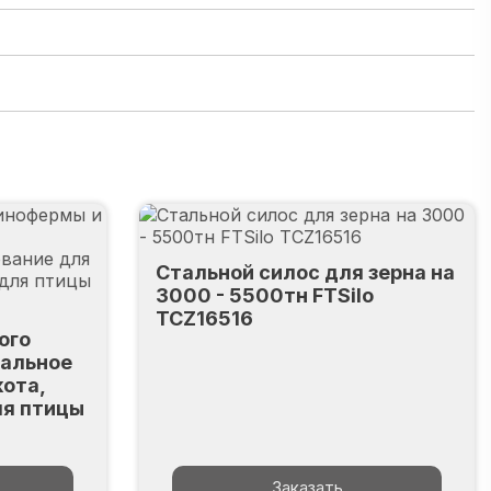
Стальной силос для зерна на
3000 - 5500тн FTSilo
TCZ16516
ого
уальное
кота,
ля птицы
Заказать