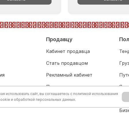
Продавцу
Пол
Кабинет продавца
Тен
Стать продавцом
Гру
ия
Рекламный кабинет
Пут
адка
Партнерам
Язы
я использовать сайт, вы соглашаетесь с
политикой использования
живание
Акц
cookie и обработкой персональных данных.
Биз