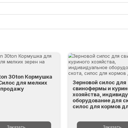
ton 30ton Кормушка
Зерновой силос для
 Силос для мелких
свинофермы и курин
а продажу
хозяйства, индивид
оборудование для с
силос для кормов д
Заказать
Заказать