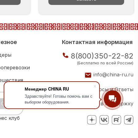
езное
Контактная информация
8(800)350-22-82
деры
(Бесплатно по всей России)
зоперевозки
info@china-ru.ru
ешествия
Менеджер CHINA RU
Вопросы и Ответы
ковая школа
Здравствуйте! Готовы помочь вам с
выбором оборудования.
OK
Написать в поддержку
ии компаний
нес клуб
Политика конфиденциальности