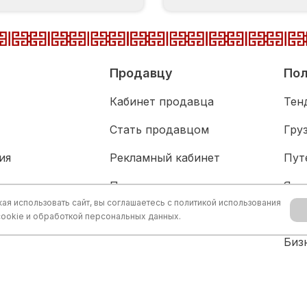
Продавцу
Пол
Кабинет продавца
Тен
Стать продавцом
Гру
ия
Рекламный кабинет
Пут
адка
Партнерам
Язы
я использовать сайт, вы соглашаетесь с
политикой использования
живание
Акц
cookie и обработкой персональных данных.
Биз