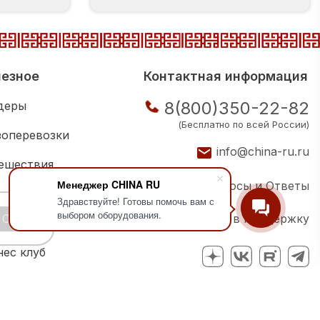
езное
Контактная информация
8(800)350-22-82
деры
(Бесплатно по всей России)
зоперевозки
info@china-ru.ru
ешествия
Менеджер CHINA RU
Вопросы и Ответы
ковая школа
Здравствуйте! Готовы помочь вам с
выбором оборудования.
OK
Написать в поддержку
ии компаний
нес клуб
Политика конфиденциальности