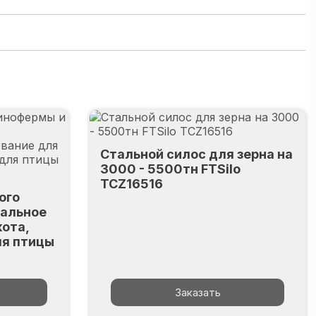
Стальной силос для зерна на
3000 - 5500тн FTSilo
TCZ16516
ого
уальное
кота,
ля птицы
Заказать