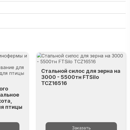
Стальной силос для зерна на
3000 - 5500тн FTSilo
TCZ16516
ого
уальное
кота,
ля птицы
Заказать