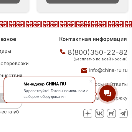
езное
Контактная информация
8(800)350-22-82
деры
(Бесплатно по всей России)
зоперевозки
info@china-ru.ru
ешествия
Менеджер CHINA RU
Вопросы и Ответы
ковая школа
Здравствуйте! Готовы помочь вам с
выбором оборудования.
OK
Написать в поддержку
ии компаний
нес клуб
Политика конфиденциальности