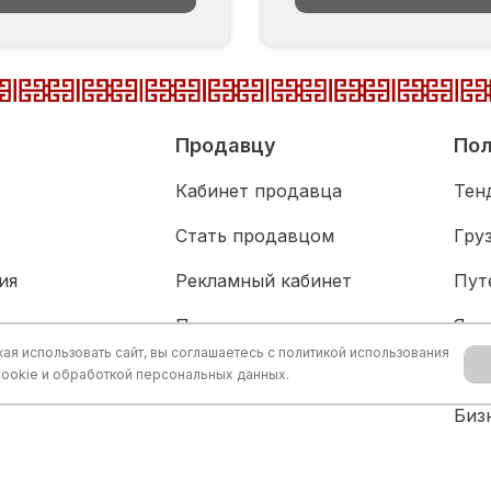
Продавцу
Пол
Кабинет продавца
Тен
Стать продавцом
Гру
ия
Рекламный кабинет
Пут
адка
Партнерам
Язы
я использовать сайт, вы соглашаетесь с
политикой использования
живание
Акц
cookie и обработкой персональных данных.
Биз