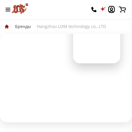
Бренды
Hangzhou LOM technology co., LTD
Hangzhou LOM
technology co., LTD
Вы владелец? Подтвердите права
⭐️ 5.0
📦 100+
🏷 1
Оценка
Продаж
Оборудования
Подписаться