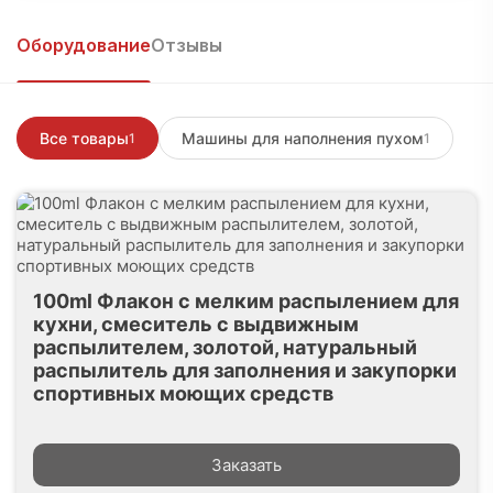
Войти, чтобы написать
Оборудование
Отзывы
Все товары
Машины для наполнения пухом
1
1
100ml Флакон с мелким распылением для
кухни, смеситель с выдвижным
распылителем, золотой, натуральный
распылитель для заполнения и закупорки
спортивных моющих средств
Заказать