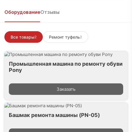
Войти, чтобы написать
Оборудование
Отзывы
Все товары
Ремонт туфель
2
2
Промышленная машина по ремонту обуви
Pony
Заказать
Башмак ремонта машины (PN-05)