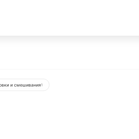
я
овки и смешивания
1