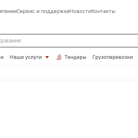
мпании
Сервис и поддержка
Новости
Контакты
ти
Наши услуги
Тендеры
Грузоперевозки
o Diamond Co.,Ltd
ава