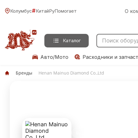
#
Колумбус
КитайРуПомогает
О ко
Каталог
Авто/Мото
Расходники и запчас
Бренды
Henan Mainuo Diamond Co.,Ltd
Henan Mainu
Вы владелец? Подтвердите пр