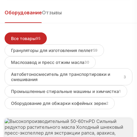
Войти, чтобы написать
Оборудование
Отзывы
Все товары
95
Грануляторы для изготовления пеллет
59
Маслозавод и пресс отжим масла
30
Автобетоносмеситель для транспортировки и
3
смешивания
Промышленные стиральные машины и химчистка
1
Оборудование для обжарки кофейных зерен
2