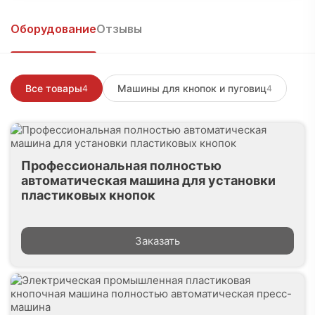
Войти, чтобы написать
Оборудование
Отзывы
Все товары
Машины для кнопок и пуговиц
4
4
Профессиональная полностью
автоматическая машина для установки
пластиковых кнопок
Заказать