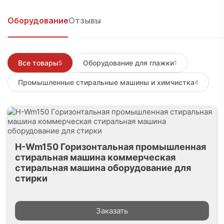
Войти, чтобы написать
Оборудование
Отзывы
Все товары
Оборудование для глажки
5
1
Промышленные стиральные машины и химчистка
4
H-Wm150 Горизонтальная промышленная
стиральная машина коммерческая
стиральная машина оборудование для
стирки
Заказать