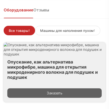
Войти, чтобы написать
Оборудование
Отзывы
Все товары
Машины для наполнения пухом
1
1
Опускание, как альтернатива
микрофибре, машина для открытия
микроденирного волокна для подушек и
подушек
Заказать