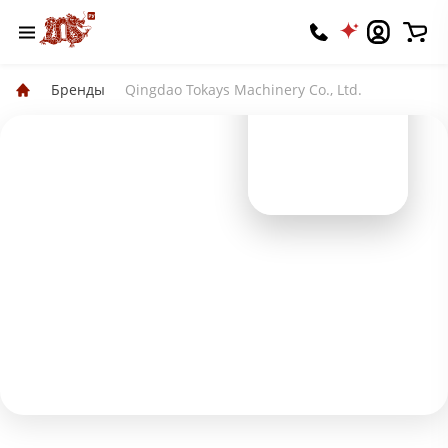
Бренды
Qingdao Tokays Machinery Co., Ltd.
Qingdao Tokays
Machinery Co., Ltd.
Вы владелец? Подтвердите права
⭐️ 5.0
📦 100+
🏷 1
Оценка
Продаж
Оборудования
Подписаться