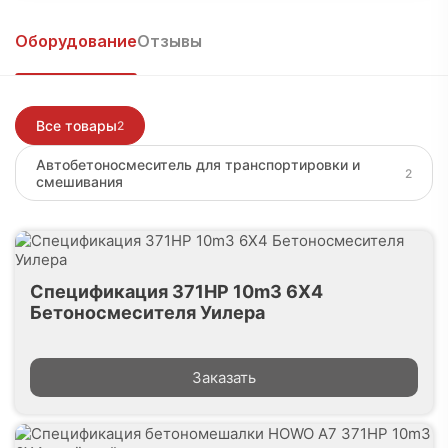
Войти, чтобы написать
Оборудование
Отзывы
Все товары
2
Автобетоносмеситель для транспортировки и
2
смешивания
Спецификация 371HP 10m3 6X4
Бетоносмесителя Уилера
Заказать