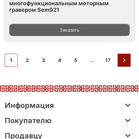
многофункциональным моторным
гравером Sem921
Заказать
1
2
3
4
5
...
17
Информация
Покупателю
Продавцу