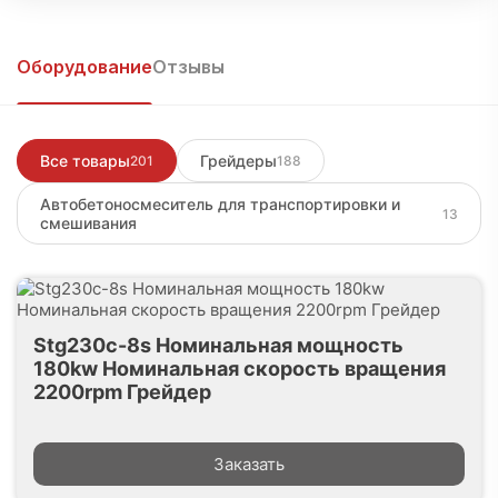
⭐️ 5.0
📦 100+
🏷 201
Оценка
Продаж
Оборудования
Оборудование
Отзывы
Подписаться
Войти, чтобы написать
Все товары
Грейдеры
201
188
Автобетоносмеситель для транспортировки и
13
смешивания
Stg230c-8s Номинальная мощность
180kw Номинальная скорость вращения
2200rpm Грейдер
Заказать