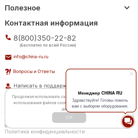
Полезное
Контактная информация
8(800)350-22-82
(Бесплатно по всей России)
info@china-ru.ru
Вопросы и Ответы
Написать в поддержку
Менеджер CHINA RU
Продолжая использовать сайт, вы соглашаетесь с
политикой
Здравствуйте! Готовы помочь
использования
файлов cookie и обработкой персональных
вам с выбором оборудования.
данных.
OK
Все права защищены © 2026 Разработка:
China
TECH
Политика конфиденциальности