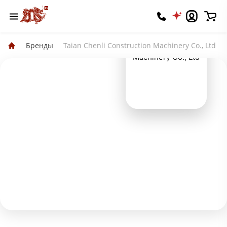
Бренды
Taian Chenli Construction Machinery Co., Ltd
Taian Chenli
Construction
Machinery Co., Ltd
Вы владелец? Подтвердите права
⭐️ 5.0
📦 100+
🏷 86
Оценка
Продаж
Оборудования