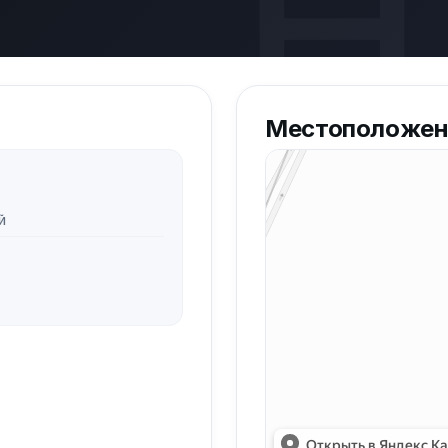
百
Местоположен
Й