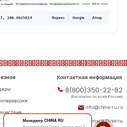
Яндекс
Google
Amap
7, 106.6625814
езное
Контактная информация
8(800)350-22-82
деры
(Бесплатно по всей России)
зоперевозки
info@china-ru.ru
ешествия
Менеджер CHINA RU
Вопросы и Ответы
ковая школа
Здравствуйте! Готовы помочь вам с