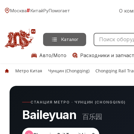
#
Москва
КитайРуПомогает
О ком
Каталог
Авто/Мото
Расходники и запчас
Метро Китая
Чунцин (Chongqing)
Chongqing Rail Tran
СТАНЦИЯ МЕТРО · ЧУНЦИН (CHONGQING)
Baileyuan
百乐园