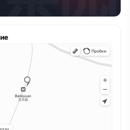
乐园
ие