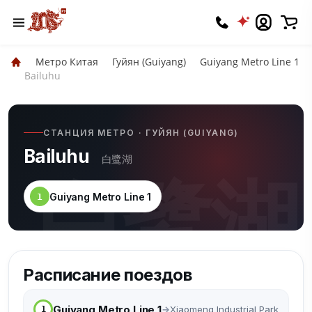
Метро Китая
Гуйян (Guiyang)
Guiyang Metro Line 1
Bailuhu
СТАНЦИЯ МЕТРО · ГУЙЯН (GUIYANG)
Bailuhu
白鹭湖
白鹭湖
Guiyang Metro Line 1
1
Расписание поездов
Guiyang Metro Line 1
Xiaomeng Industrial Park
1