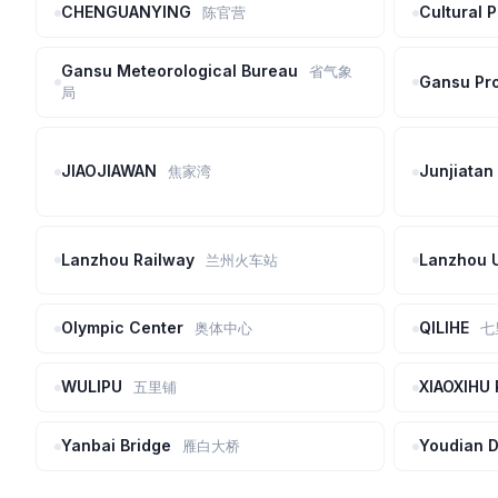
CHENGUANYING
Cultural 
陈官营
Gansu Meteorological Bureau
省气象
Gansu Pr
局
JIAOJIAWAN
Junjiatan
焦家湾
Lanzhou Railway
Lanzhou U
兰州火车站
Olympic Center
QILIHE
奥体中心
七
WULIPU
XIAOXIHU
五里铺
Yanbai Bridge
Youdian 
雁白大桥