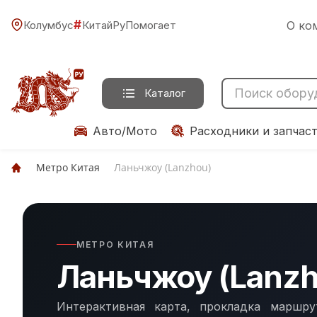
#
Колумбус
КитайРуПомогает
О ко
Каталог
Авто/Мото
Расходники и запчас
Метро Китая
Ланьчжоу (Lanzhou)
МЕТРО КИТАЯ
Ланьчжоу (Lanz
Интерактивная карта, прокладка маршру