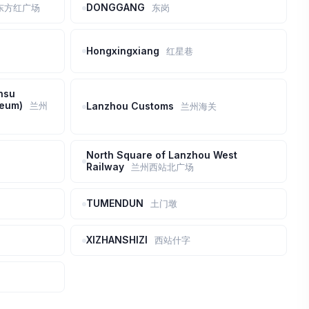
DONGGANG
东方红广场
东岗
Hongxingxiang
红星巷
nsu
seum)
兰州
Lanzhou Customs
兰州海关
North Square of Lanzhou West
Railway
兰州西站北广场
TUMENDUN
土门墩
XIZHANSHIZI
西站什字