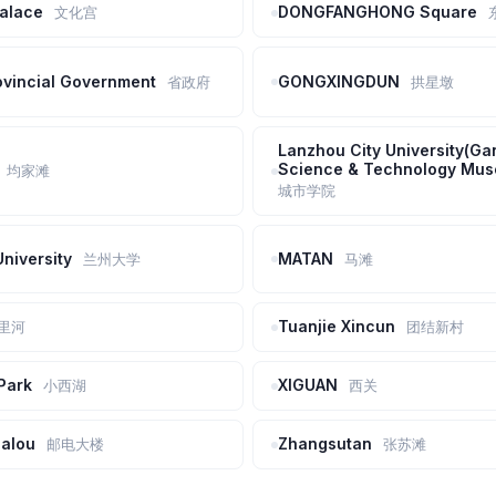
Palace
DONGFANGHONG Square
文化宫
ovincial Government
GONGXINGDUN
省政府
拱星墩
Lanzhou City University(Ga
Science & Technology Mu
均家滩
城市学院
niversity
MATAN
兰州大学
马滩
Tuanjie Xincun
里河
团结新村
 Park
XIGUAN
小西湖
西关
Dalou
Zhangsutan
邮电大楼
张苏滩