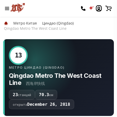
Метро Китая
Циндао (Qingdao)
Qingdao Metro The West Coast Line
13
МЕТРО ЦИНДАО (QINGDAO)
Qingdao Metro The West Coast
Line
西海岸快线
23
70.3
станций
км
December 26, 2018
открыта