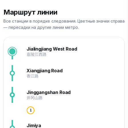
Маршрут линии
Все станции в порядке следования. Цветные значки справа
— пересадки на другие линии метро.
Jialingjiang West Road
嘉陵江西路
Xiangjiang Road
香江路
Jinggangshan Road
井冈山路
1
Jimiya