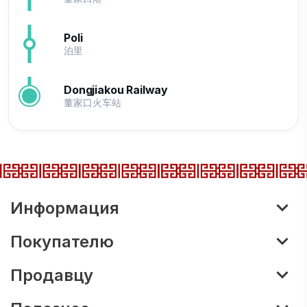
Poli
泊里
Dongjiakou Railway
董家口火车站
Информация
Покупателю
Продавцу