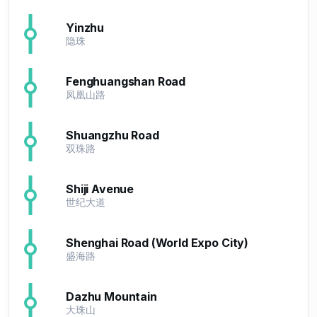
Yinzhu
隐珠
Fenghuangshan Road
凤凰山路
Shuangzhu Road
双珠路
Shiji Avenue
世纪大道
Shenghai Road (World Expo City)
盛海路
Dazhu Mountain
大珠山