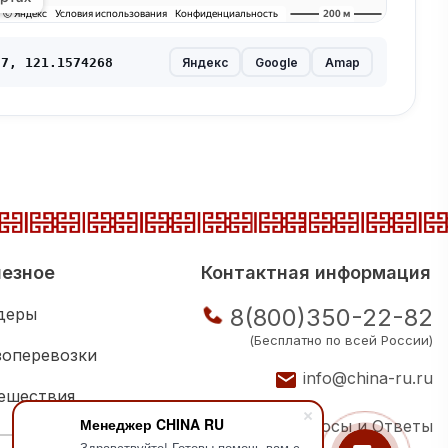
Яндекс
Google
Amap
7, 121.1574268
езное
Контактная информация
8(800)350-22-82
деры
(Бесплатно по всей России)
зоперевозки
info@china-ru.ru
ешествия
Менеджер CHINA RU
Вопросы и Ответы
ковая школа
Здравствуйте! Готовы помочь вам с