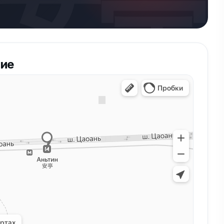
安亭
ие