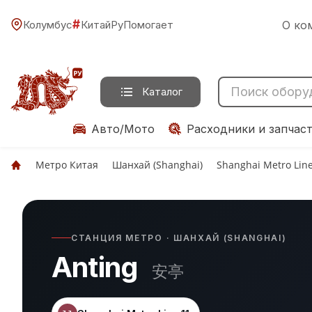
#
Колумбус
КитайРуПомогает
О ко
Каталог
Авто/Мото
Расходники и запчас
Метро Китая
Шанхай (Shanghai)
Shanghai Metro Lin
СТАНЦИЯ МЕТРО · ШАНХАЙ (SHANGHAI)
Anting
安亭