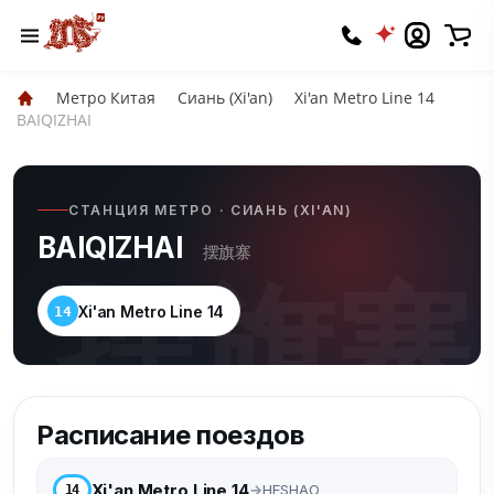
Метро Китая
Сиань (Xi'an)
Xi'an Metro Line 14
BAIQIZHAI
СТАНЦИЯ МЕТРО · СИАНЬ (XI'AN)
BAIQIZHAI
摆旗寨
摆旗寨
Xi'an Metro Line 14
14
Расписание поездов
Xi'an Metro Line 14
HESHAO
14