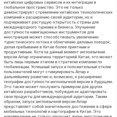
китайских цифровых сервисов и их интеграции в
глобальное пространство. Это не только
демонстрирует стремление китайских технологических
компаний к расширению своей аудитории, но и
подчеркивает растущую открытость страны для
международного туризма и бизнеса. Улучшение
доступности навигационных инструментов для
иностранцев может способствовать увеличению
туристического потока и облегчению деловых поездок,
делая пребывание в Китае более приятным и
продуктивным. Хотя на данный момент англоязычная
версия Amap ограничена территорией Китая, это может
быть лишь первым этапом в стратегии компании по
глобализации. Успешный запуск и положительный отклик
пользователей могут стимулировать Amap к
дальнейшему развитию и, возможно, к расширению
географии доступности англоязычной версии в будущем.
Это также может послужить примером для других
китайских разработчиков, побуждая их адаптировать
свои продукты для международной аудитории. Таким
образом, запуск англоязычной версии Amap
представляет собой значительное достижение в сфере
мобильных технологий и картографии в Китае. Это
нововведение не только упрощает жизнь иностранцев в