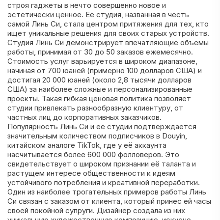
строя гаджеты в нечто совершенно новое и
эстетически ценное. Её студия, названная в честь
самой Линь Си, стала центром притяжения для тех, кто
ищет уникальные решения для своих старых устройств.
Студия Линь Си демонстрирует впечатляющие объемы
работы, принимая от 30 до 50 заказов ежемесячно.
Стоимость услуг варьируется в широком диапазоне,
начиная от 700 юаней (примерно 100 долларов США) и
достигая 20 000 юаней (около 2,8 тысячи долларов
США) за наиболее сложные и персонализированные
проекты. Такая гибкая ценовая политика позволяет
студии привлекать разнообразную клиентуру, от
частных лиц до корпоративных заказчиков.
Популярность Линь Си и её студии подтверждается
значительным количеством подписчиков в Douyin,
китайском аналоге TikTok, где у её аккаунта
насчитывается более 600 000 фолловеров. Это
свидетельствует о широком признании её таланта и
растущем интересе общественности к идеям
устойчивого потребления и креативной переработки.
Один из наиболее трогательных примеров работы Линь
Си связан с заказом от клиента, который принес ей часы
своей покойной супруги. Дизайнер создала из них
уникальную художественную композицию, искусно