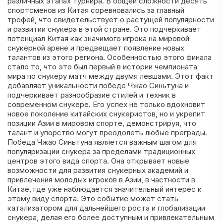
различных этапах турнира. В общей сложности десять
спортсменов из Китая соревновались за главный
трофей, что свидетельствует о растущей популярности
и развитии снукера в этой стране. Это подчеркивает
потенциал Китая как значимого игрока на мировой
снукерной арене и предвещает появление новых
талантов из этого региона. Особенностью этого финала
стало то, что это был первый в истории чемпионата
мира по снукеру матч между двумя левшами. Этот факт
добавляет уникальности победе Чжао Синьтуна и
подчеркивает разнообразие стилей и техник в
современном снукере. Его успех не только вдохновит
новое поколение китайских снукеристов, но и укрепит
позиции Азии в мировом спорте, демонстрируя, что
талант и упорство могут преодолеть любые преграды.
Победа Чжао Синьтуна является важным шагом для
популяризации снукера за пределами традиционных
центров этого вида спорта. Она открывает новые
возможности для развития снукерных академий и
привлечения молодых игроков в Азии, в частности в
Китае, где уже наблюдается значительный интерес к
этому виду спорта. Это событие может стать
катализатором для дальнейшего роста и глобализации
снукера, делая его более доступным и привлекательным