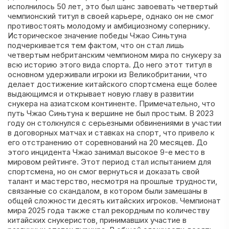
исполнилось 50 лет, это был шанс завоевать четвертый
чемпионский титул в своей карьере, однако он не смог
противостоять молодому и амбициозному сопернику.
Историческое значение победы Чжао Синьтуна
подчеркивается тем фактом, что он стал лишь
четвертым небританским чемпионом мира по снукеру за
всю историю этого вида спорта. До него этот титул в
основном удерживали игроки из Великобритании, что
делает достижение китайского спортсмена еще более
выдающимся и открывает новую главу в развитии
снукера на азиатском континенте. Примечательно, что
путь Чжао Синьтуна к вершине не был простым. В 2023
году он столкнулся с серьезными обвинениями в участии
в договорных матчах и ставках на спорт, что привело к
его отстранению от соревнований на 20 месяцев. До
этого инцидента Чжао занимал высокое 9-е место в
мировом рейтинге. Этот период стал испытанием для
спортсмена, но он смог вернуться и доказать свой
талант и мастерство, несмотря на прошлые трудности,
связанные со скандалом, в котором были замешаны в
общей сложности десять китайских игроков. Чемпионат
мира 2025 года также стал рекордным по количеству
китайских снукеристов, принимавших участие в