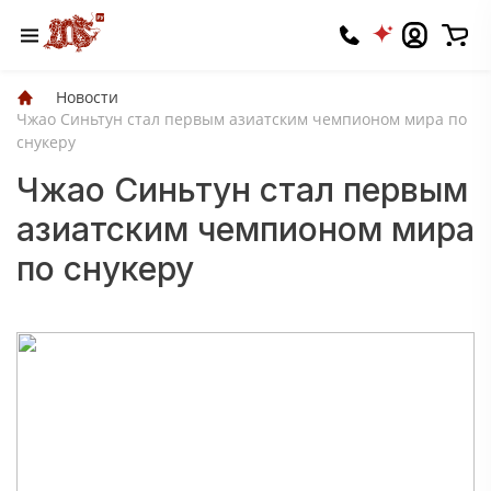
Новости
Чжао Синьтун стал первым азиатским чемпионом мира по
снукеру
Чжао Синьтун стал первым
азиатским чемпионом мира
по снукеру