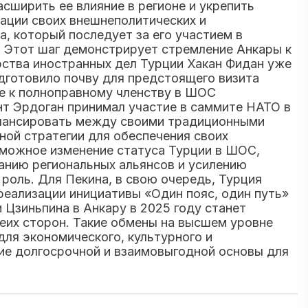
сширить ее влияние в регионе и укрепить
ации своих внешнеполитических и
, который последует за его участием в
. Этот шаг демонстрирует стремление Анкары к
ерства иностранных дел Турции Хакан Фидан уже
дготовило почву для предстоящего визита
ие к полноправному членству в ШОС
ент Эрдоган принимал участие в саммите НАТО в
алансировать между своими традиционными
ной стратегии для обеспечения своих
зможное изменение статуса Турции в ШОС,
анию региональных альянсов и усилению
роль. Для Пекина, в свою очередь, Турция
реализации инициативы «Один пояс, один путь»
Цзиньпина в Анкару в 2025 году станет
еих сторон. Такие обмены на высшем уровне
ля экономического, культурного и
ние долгосрочной и взаимовыгодной основы для