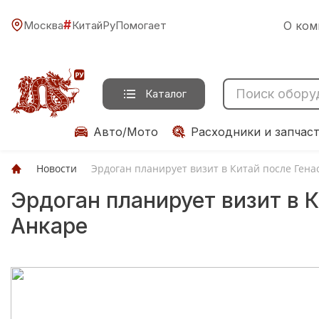
#
Москва
КитайРуПомогает
О ком
Каталог
Авто/Мото
Расходники и запчас
Новости
Эрдоган планирует визит в Китай после Ген
Эрдоган планирует визит в 
Анкаре