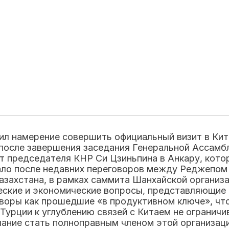
ил намерение совершить официальный визит в Кит
у после завершения заседания Генеральной Ассам
т председателя КНР Си Цзиньпина в Анкару, кото
ало после недавних переговоров между Реджепом
Казахстана, в рамках саммита Шанхайской организ
ские и экономические вопросы, представляющие в
воры как прошедшие «в продуктивном ключе», что
Турции к углублению связей с Китаем не огранич
ание стать полноправным членом этой организаци