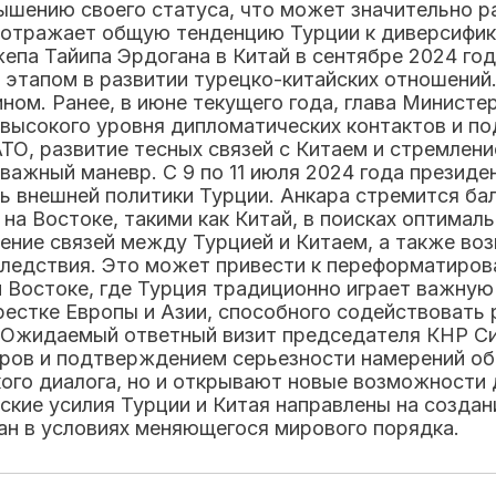
ышению своего статуса, что может значительно ра
е отражает общую тенденцию Турции к диверсифик
па Тайипа Эрдогана в Китай в сентябре 2024 года
этапом в развитии турецко-китайских отношений
ном. Ранее, в июне текущего года, глава Минист
 высокого уровня дипломатических контактов и по
ТО, развитие тесных связей с Китаем и стремлен
важный маневр. С 9 по 11 июля 2024 года презид
ть внешней политики Турции. Анкара стремится б
а Востоке, такими как Китай, в поисках оптималь
ение связей между Турцией и Китаем, а также во
следствия. Это может привести к переформатиров
 Востоке, где Турция традиционно играет важную 
рестке Европы и Азии, способного содействовать 
Ожидаемый ответный визит председателя КНР Си 
ров и подтверждением серьезности намерений об
ого диалога, но и открывают новые возможности д
ские усилия Турции и Китая направлены на созда
ран в условиях меняющегося мирового порядка.