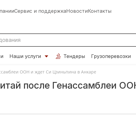
пании
Сервис и поддержка
Новости
Контакты
ти
Наши услуги
Тендеры
Грузоперевозки
ассамблеи ООН и ждет Си Цзиньпина в Анкаре
Китай после Генассамблеи ОО