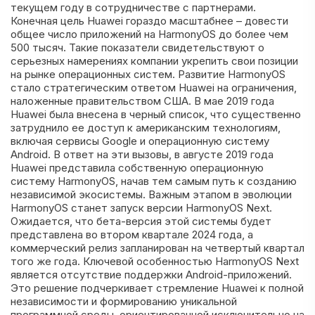
текущем году в сотрудничестве с партнерами.
Конечная цель Huawei гораздо масштабнее – довести
общее число приложений на HarmonyOS до более чем
500 тысяч. Такие показатели свидетельствуют о
серьезных намерениях компании укрепить свои позиции
на рынке операционных систем. Развитие HarmonyOS
стало стратегическим ответом Huawei на ограничения,
наложенные правительством США. В мае 2019 года
Huawei была внесена в черный список, что существенно
затруднило ее доступ к американским технологиям,
включая сервисы Google и операционную систему
Android. В ответ на эти вызовы, в августе 2019 года
Huawei представила собственную операционную
систему HarmonyOS, начав тем самым путь к созданию
независимой экосистемы. Важным этапом в эволюции
HarmonyOS станет запуск версии HarmonyOS Next.
Ожидается, что бета-версия этой системы будет
представлена во втором квартале 2024 года, а
коммерческий релиз запланирован на четвертый квартал
того же года. Ключевой особенностью HarmonyOS Next
является отсутствие поддержки Android-приложений.
Это решение подчеркивает стремление Huawei к полной
независимости и формированию уникальной
программной среды, ориентированной исключительно на