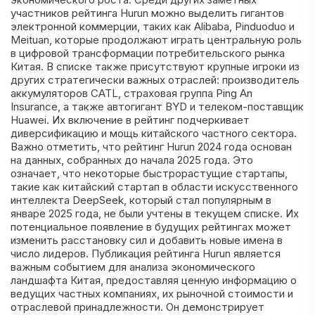
участников рейтинга Hurun можно выделить гигантов
электронной коммерции, таких как Alibaba, Pinduoduo и
Meituan, которые продолжают играть центральную роль
в цифровой трансформации потребительского рынка
Китая. В списке также присутствуют крупные игроки из
других стратегически важных отраслей: производитель
аккумуляторов CATL, страховая группа Ping An
Insurance, а также автогигант BYD и телеком-поставщик
Huawei. Их включение в рейтинг подчеркивает
диверсификацию и мощь китайского частного сектора.
Важно отметить, что рейтинг Hurun 2024 года основан
на данных, собранных до начала 2025 года. Это
означает, что некоторые быстрорастущие стартапы,
такие как китайский стартап в области искусственного
интеллекта DeepSeek, который стал популярным в
январе 2025 года, не были учтены в текущем списке. Их
потенциальное появление в будущих рейтингах может
изменить расстановку сил и добавить новые имена в
число лидеров. Публикация рейтинга Hurun является
важным событием для анализа экономического
ландшафта Китая, предоставляя ценную информацию о
ведущих частных компаниях, их рыночной стоимости и
отраслевой принадлежности. Он демонстрирует