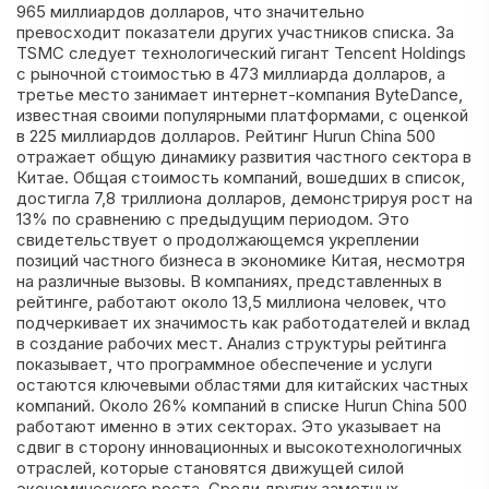
965 миллиардов долларов, что значительно
превосходит показатели других участников списка. За
TSMC следует технологический гигант Tencent Holdings
с рыночной стоимостью в 473 миллиарда долларов, а
третье место занимает интернет-компания ByteDance,
известная своими популярными платформами, с оценкой
в 225 миллиардов долларов. Рейтинг Hurun China 500
отражает общую динамику развития частного сектора в
Китае. Общая стоимость компаний, вошедших в список,
достигла 7,8 триллиона долларов, демонстрируя рост на
13% по сравнению с предыдущим периодом. Это
свидетельствует о продолжающемся укреплении
позиций частного бизнеса в экономике Китая, несмотря
на различные вызовы. В компаниях, представленных в
рейтинге, работают около 13,5 миллиона человек, что
подчеркивает их значимость как работодателей и вклад
в создание рабочих мест. Анализ структуры рейтинга
показывает, что программное обеспечение и услуги
остаются ключевыми областями для китайских частных
компаний. Около 26% компаний в списке Hurun China 500
работают именно в этих секторах. Это указывает на
сдвиг в сторону инновационных и высокотехнологичных
отраслей, которые становятся движущей силой
экономического роста. Среди других заметных