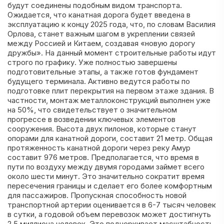
будут соединены подобным видом транспорта.
Ожидается, что канатная дорога будет введена в
эксплуатацию к концу 2025 года, что, по словам Василия
Орлова, станет важным шагом в укреплении связей
между Россией и Китаем, создавая «новую дорогу
дружбы». На данный момент строительные работы идут
строго по графику. Уже полностью завершены
подготовительные этапы, а также готов фундамент
будущего терминала. Активно ведутся работы по
подготовке плит перекрытия на первом этаже здания. В
частности, монтаж металлоконструкций выполнен уже
на 50%, что свидетельствует о значительном
прогрессе в возведении ключевых элементов
сооружения. Высота двух пилонов, которые станут
опорами для канатной дороги, составит 21 метр. Общая
протяженность канатной дороги через реку Амур
составит 976 метров. Предполагается, что время в
пути по воздуху между двумя городами займет всего
около шести минут. Это значительно сократит время
пересечения границы и сделает его более комфортным
для пассажиров. Пропускная способность новой
транспортной артерии оценивается в 6-7 тысяч человек
в сутки, а годовой объем перевозок может достигнуть
2.5 миллиона человек. Это подчеркивает масштабность