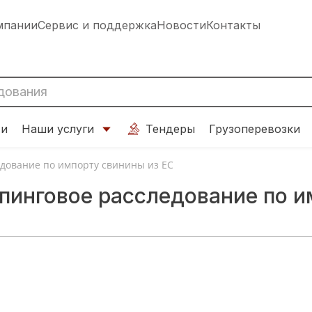
мпании
Сервис и поддержка
Новости
Контакты
ти
Наши услуги
Тендеры
Грузоперевозки
дование по импорту свинины из ЕС
пинговое расследование по и