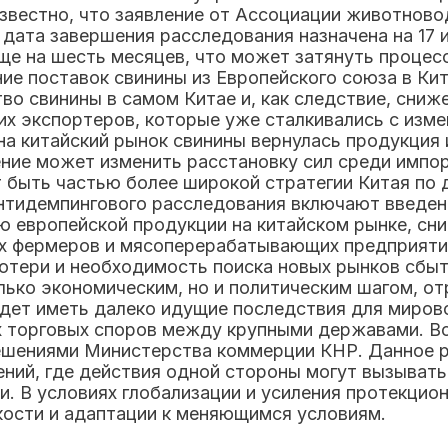
известно, что заявление от Ассоциации животново
дата завершения расследования назначена на 17 
е на шесть месяцев, что может затянуть процесс
ие поставок свинины из Европейского союза в Ки
о свинины в самом Китае и, как следствие, сниже
их экспортеров, которые уже сталкивались с изм
на китайский рынок свинины вернулась продукция 
ащение может изменить расстановку сил среди имп
 быть частью более широкой стратегии Китая по
нтидемпингового расследования включают введени
ию европейской продукции на китайском рынке, сн
х фермеров и мясоперерабатывающих предприятий,
отери и необходимость поиска новых рынков сбыт
олько экономическим, но и политическим шагом, 
дет иметь далеко идущие последствия для мирово
х торговых споров между крупными державами. В
решениями Министерства коммерции КНР. Данное 
ний, где действия одной стороны могут вызывать
. В условиях глобализации и усиления протекцион
бкости и адаптации к меняющимся условиям.