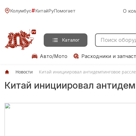
#
Колумбус
КитайРуПомогает
О ко
Каталог
Авто/Мото
Расходники и запчас
Новости
Китай инициировал антидемпинговое рассле
Китай инициировал антидем