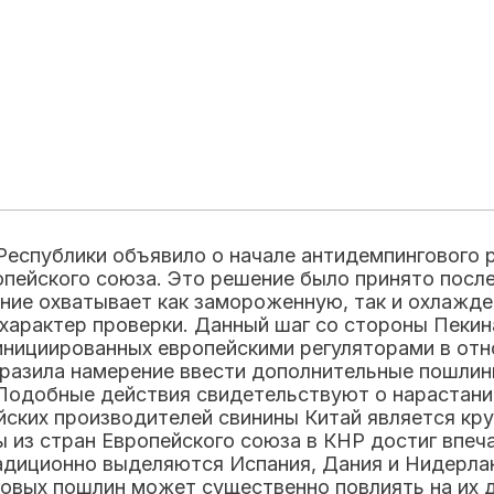
еспублики объявило о начале антидемпингового 
пейского союза. Это решение было принято посл
ние охватывает как замороженную, так и охлажде
характер проверки. Данный шаг со стороны Пекин
инициированных европейскими регуляторами в от
ыразила намерение ввести дополнительные пошлин
Подобные действия свидетельствуют о нарастан
йских производителей свинины Китай является кр
ы из стран Европейского союза в КНР достиг впе
адиционно выделяются Испания, Дания и Нидерлан
говых пошлин может существенно повлиять на их 