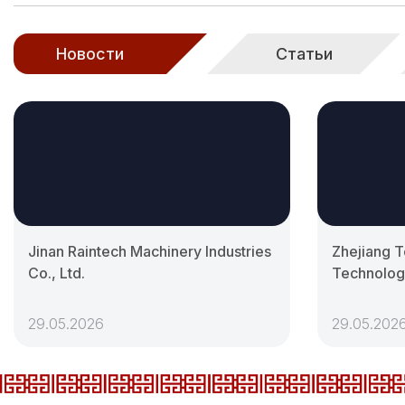
Новости
Статьи
Jinan Raintech Machinery Industries
Zhejiang To
Co., Ltd.
Technology
29.05.2026
29.05.202