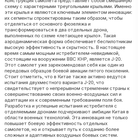
Конструкция самолета представляет собой смешанную
схему с характерными треугольными крыльями. Именно
эти крылья и являются ключевым элементом инновации:
их сегменты спроектированы таким образом, чтобы
отделяться от основного фюзеляжа и
трансформироваться в два отдельных дрона,
выполненных по схеме «летающее крыло». Такая
аэродинамическая форма обеспечивает беспилотникам
высокую эффективность и скрытность. В настоящее
время самым мощным истребителем-невидимкой,
состоящим на вооружении ВВС КНР, является J-20.
Этот самолет уже зарекомендовал себя как один из
передовых образцов боевой авиации пятого поколения.
Стоит отметить, что в Китае также активно ведутся
испытания двухместного варианта J-20, что
свидетельствует о непрерывном стремлении страны к
совершенствованию своих военно-воздушных сил и
адаптации их к современным требованиям поля боя.
Разработка и успешные испытания истребителя с
отделяемыми дронами подчеркивают амбиции Китая в
области военных технологий. Эта инновация не только
повышает боевую эффективность отдельных
самолетов, но и открывает путь к созданию более
сложных и адаптивных воздушных боевых систем.