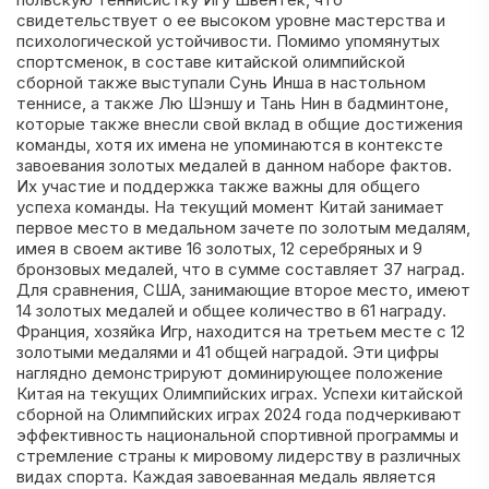
свидетельствует о ее высоком уровне мастерства и
психологической устойчивости. Помимо упомянутых
спортсменок, в составе китайской олимпийской
сборной также выступали Сунь Инша в настольном
теннисе, а также Лю Шэншу и Тань Нин в бадминтоне,
которые также внесли свой вклад в общие достижения
команды, хотя их имена не упоминаются в контексте
завоевания золотых медалей в данном наборе фактов.
Их участие и поддержка также важны для общего
успеха команды. На текущий момент Китай занимает
первое место в медальном зачете по золотым медалям,
имея в своем активе 16 золотых, 12 серебряных и 9
бронзовых медалей, что в сумме составляет 37 наград.
Для сравнения, США, занимающие второе место, имеют
14 золотых медалей и общее количество в 61 награду.
Франция, хозяйка Игр, находится на третьем месте с 12
золотыми медалями и 41 общей наградой. Эти цифры
наглядно демонстрируют доминирующее положение
Китая на текущих Олимпийских играх. Успехи китайской
сборной на Олимпийских играх 2024 года подчеркивают
эффективность национальной спортивной программы и
стремление страны к мировому лидерству в различных
видах спорта. Каждая завоеванная медаль является