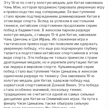
Эту 14-ю по счету золотую медаль для Китая завоевала
Чэнь Мэн, которая продемонстрировала уверенную игру
и превосходство над соперницами. Ее выступление
стало ярким подтверждением доминирования Китая в
этом виде спорта. Вслед за успехом в настольном
теннисе, китайские спортсменки продолжили серию
побед в бадминтоне. В женском парном разряде
золотую медаль, ставшую 15-й для Китая, завоевали
Чэнь Цинчэнь и Цзя Ифань. Их слаженная игра и
тактическое превосходство позволили им одержать
уверенную победу, что еще раз подчеркнуло глубину
таланта и подготовки китайских спортсменов в этом
виде спорта. Эти победы не только принесли стране
драгоценные медали, но и укрепили репутацию Китая
как лидера в мировом спорте. Кульминацией серии
побед стало выступление Чжэн Циньвэнь в женском
одиночном разряде по теннису. Она завоевала 16-ю
золотую медаль для Китая, одержав победу над
хорватской спортсменкой Донной Векич. Эта победа
стала особенно значимой, поскольку теннис
традиционно не считается одной из самых сильных
дисциплин для Китая на Олимпийских играх. На пути к
финалу Чжэн Циньвэнь также обыграла сильную
польскую теннисистку Игу Швёнтек, что