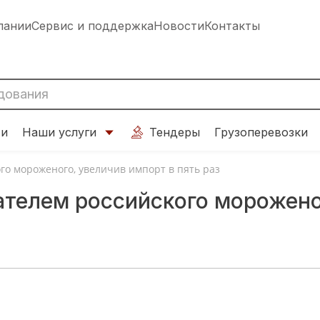
пании
Сервис и поддержка
Новости
Контакты
ти
Наши услуги
Тендеры
Грузоперевозки
го мороженого, увеличив импорт в пять раз
телем российского мороженог