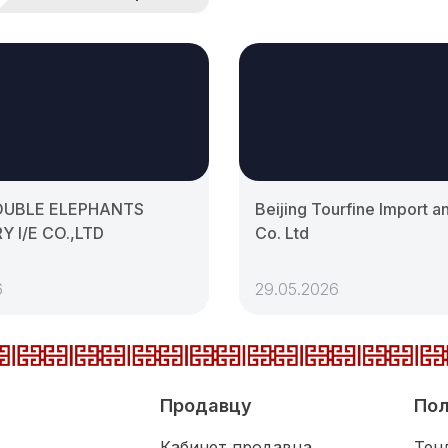
OUBLE ELEPHANTS
Beijing Tourfine Import a
 I/E CO.,LTD
Co. Ltd
6
29.05.2026
Продавцу
Пол
Кабинет продавца
Тен