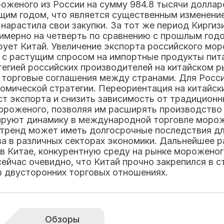
оженого из России на сумму 984.8 тысячи доллар
щим годом, что является существенным изменение
 нарастила свои закупки. За тот же период Киргиз
римерно на четверть по сравнению с прошлым годо
рует Китай. Увеличение экспорта российского мо
 с растущим спросом на импортные продукты пита
егией российских производителей на китайском р
 торговые соглашения между странами. Для Росси
омической стратегии. Переориентация на китайск
т экспорта и снизить зависимость от традиционн
роженого, позволяя им расширять производство и
рируют динамику в международной торговле моро
тренд может иметь долгосрочные последствия для 
а в различных секторах экономики. Дальнейшее р
 в Китае, конкурентную среду на рынке морожено
ейчас очевидно, что Китай прочно закрепился в с
в двусторонних торговых отношениях.
Обзоры