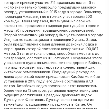
котором приняли участие 212 драконьих лодок. Это
число значительно превзошло предыдущий мировой
рекорд, установленный в 2015 году в городе Вэньчжоу,
провинция Чжэцзян, где в гонках участвовали 203
команды. Таким образом, Китай улучшил свой же
показатель, продемонстрировав растущий интерес и
масштаб проведения традиционных соревнований.
Второй впечатляющий рекорд был установлен в городе
Иян, также находящемся в провинции Хунань. Здесь
была представлена самая длинная драконья лодка в
мире, длина которой составила невероятные 100,987
метра. Эта гигантская лодка, способная вместить до
420 гребцов, состоит из 105 отсеков. Созданием этого
уникального судна занимались жители деревни Бэйань,
что подчеркивает мастерство и коллективный дух
китайских ремесленников. Предыдущий рекорд по
длине драконьей лодки принадлежал Камбодже и был
установлен в 2018 году, его длина составляла 87,3
метра. Китайская лодка превзошла этот показатель
более чем на 13 метров, установив новую планку для
будущих достижений. Праздник драконьих лодок
Дуаньу, или Фестиваль Дуаньу, является одним из
важнейших традиционных праздников в Китае. Он
отмечается в пятый день пятого месяца по лунному