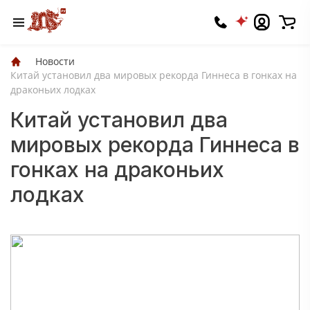
Новости
Китай установил два мировых рекорда Гиннеса в гонках на
драконьих лодках
Китай установил два
мировых рекорда Гиннеса в
гонках на драконьих
лодках