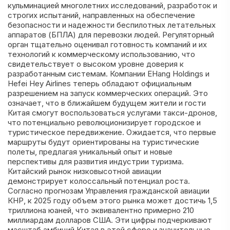
кульминацией многолетних исследований, разработок и
строгих испытаний, направленных на обеспечение
безопасности и надежности беспилотных летательных
аппаратов (БПЛА) для перевозки людей. Регуляторный
орган тщательно оценивал готовность компаний и их
технологий к коммерческому использованию, что
свидетельствует о высоком уровне доверия к
разработанным системам. Компании EHang Holdings и
Hefei Hey Airlines теперь обладают официальным
разрешением на запуск коммерческих операций. Это
означает, что в ближайшем будущем жители и гости
Китая смогут воспользоваться услугами такси-дронов,
что потенциально революционизирует городское и
туристическое передвижение. Ожидается, что первые
маршруты будут ориентированы на туристические
полеты, предлагая уникальный опыт и новые
перспективы для развития индустрии туризма.
Китайский рынок низковысотной авиации
демонстрирует колоссальный потенциал роста.
Согласно прогнозам Управления гражданской авиации
КНР, к 2025 году объем этого рынка может достичь 1,5
триллиона юаней, что эквивалентно примерно 210
миллиардам долларов США. Эти цифры подчеркивают
масштаб амбиций Китая в этой сфере и значительные