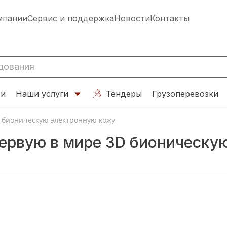
мпании
Сервис и поддержка
Новости
Контакты
ти
Наши услуги
Тендеры
Грузоперевозки
D бионическую электронную кожу
первую в мире 3D бионическу