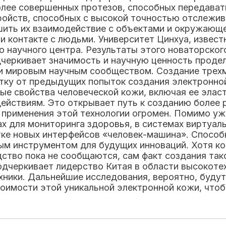
олее совершенных протезов, способных передават
ройств, способных с высокой точностью отслежив
шить их взаимодействие с объектами и окружающе
и контакте с людьми. Университет Цинхуа, извес
о научного центра. Результаты этого новаторског
дчеркивает значимость и научную ценность проде
ии мировым научным сообществом. Создание трех
ку от предыдущих попыток создания электронной
ые свойства человеческой кожи, включая ее элас
ействиям. Это открывает путь к созданию более 
 применения этой технологии огромен. Помимо уж
х для мониторинга здоровья, в системах виртуал
отке новых интерфейсов «человек-машина». Спосо
ым инструментом для будущих инноваций. Хотя к
дство пока не сообщаются, сам факт создания та
дчеркивает лидерство Китая в области высокотех
хники. Дальнейшие исследования, вероятно, буду
имости этой уникальной электронной кожи, чтоб