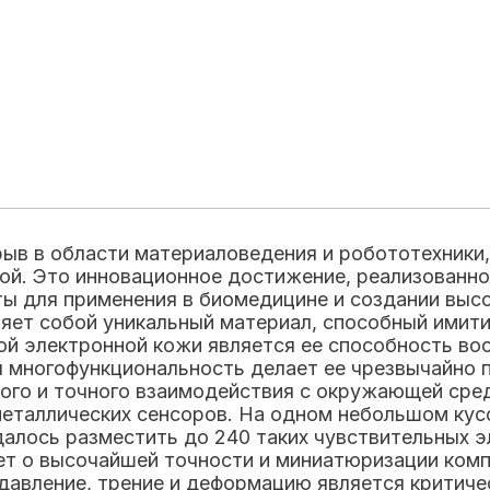
ыв в области материаловедения и робототехники,
й. Это инновационное достижение, реализованно
ты для применения в биомедицине и создании вы
ляет собой уникальный материал, способный ими
й электронной кожи является ее способность вос
я многофункциональность делает ее чрезвычайно 
ого и точного взаимодействия с окружающей сред
еталлических сенсоров. На одном небольшом кусо
удалось разместить до 240 таких чувствительных 
ет о высочайшей точности и миниатюризации комп
давление, трение и деформацию является критиче